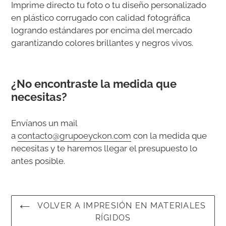
el
Imprime directo tu foto o tu diseño personalizado
producto
en plástico corrugado
con calidad fotográfica
a
logrando estándares por encima del mercado
tu
garantizando colores brillantes y negros vivos.
carrito
de
compra
¿No encontraste la medida que
necesitas?
Envíanos un mail
a
contacto@grupoeyckon.com
con la medida que
necesitas y te haremos llegar el presupuesto lo
antes posible.
VOLVER A IMPRESIÓN EN MATERIALES
RÍGIDOS