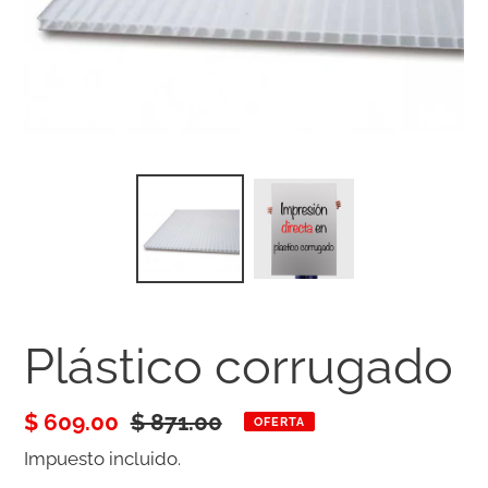
Plástico corrugado
Precio
$ 609.00
Precio
$ 871.00
OFERTA
de
habitual
Impuesto incluido.