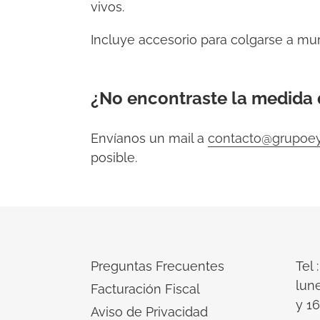
producto
vivos.
a
Incluye accesorio para colgarse a mur
tu
carrito
de
¿No encontraste la medida 
compra
Envíanos un mail a
contacto@grupoe
posible.
Preguntas Frecuentes
Tel 
lune
Facturación Fiscal
y 16
Aviso de Privacidad