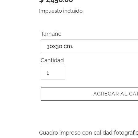
habitual
Impuesto incluido.
Tamaño
Cantidad
AGREGAR AL CA
Agregando
el
Cuadro impreso con calidad fotográfi