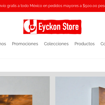
nvio gratis a todo México en pedidos mayores a $500.00 pes
mos
Promociones
Colecciones
Productos
Co