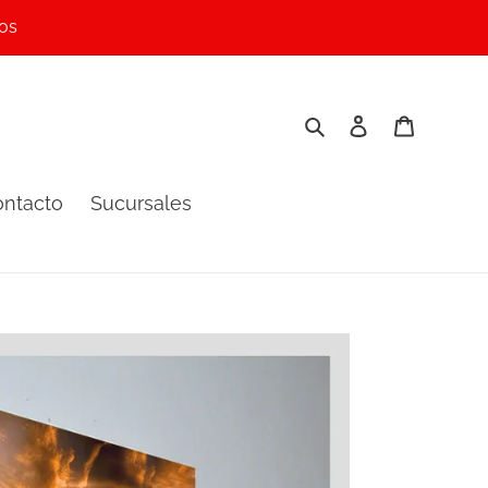
os
Buscar
Ingresar
Carrito
ntacto
Sucursales