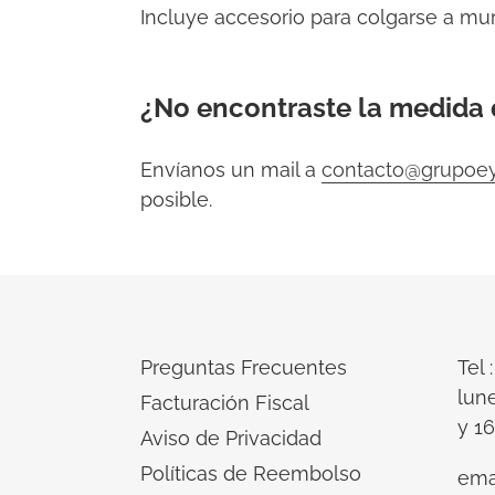
Incluye accesorio para colgarse a mur
tu
carrito
de
¿No encontraste la medida 
compra
Envíanos un mail a
contacto@grupoe
posible.
Preguntas Frecuentes
Tel 
lune
Facturación Fiscal
y 16
Aviso de Privacidad
Políticas de Reembolso
emai