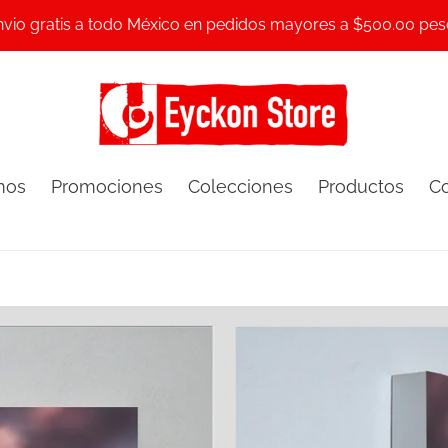
nvio gratis a todo México en pedidos mayores a $500.00 pes
mos
Promociones
Colecciones
Productos
Co