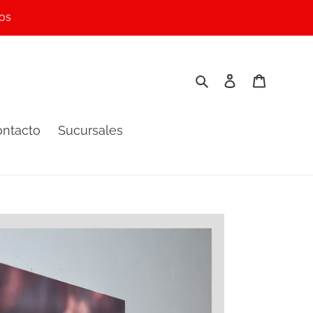
os
Buscar
Ingresar
Carrito
ntacto
Sucursales