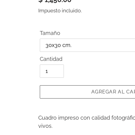
habitual
Impuesto incluido.
Tamaño
Cantidad
AGREGAR AL CA
Agregando
el
Cuadro impreso con calidad fotográfi
producto
vivos.
a