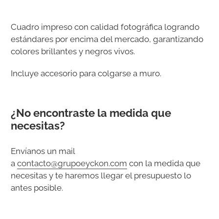
Agregando
el
Cuadro impreso con calidad fotográfica logrando
producto
estándares por encima del mercado, garantizando
a
colores brillantes y negros vivos.
tu
carrito
Incluye accesorio para colgarse a muro.
de
compra
¿No encontraste la medida que
necesitas?
Envíanos un mail
a
contacto@grupoeyckon.com
con la medida que
necesitas y te haremos llegar el presupuesto lo
antes posible.