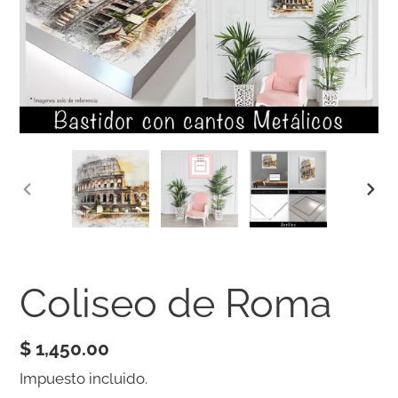
ANTERIOR
SIG
DIAPOSITIVA
DIA
Coliseo de Roma
Precio
$ 1,450.00
habitual
Impuesto incluido.