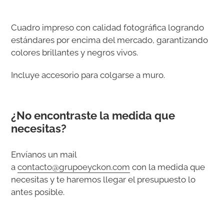
Agregando
el
Cuadro impreso con calidad fotográfica logrando
producto
estándares por encima del mercado, garantizando
a
colores brillantes y negros vivos.
tu
carrito
Incluye accesorio para colgarse a muro.
de
compra
¿No encontraste la medida que
necesitas?
Envíanos un mail
a
contacto@grupoeyckon.com
con la medida que
necesitas y te haremos llegar el presupuesto lo
antes posible.