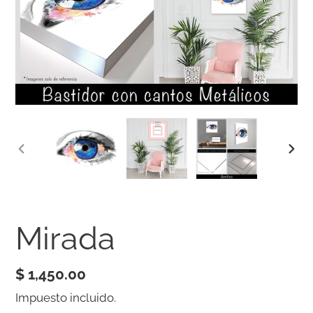
ANTERIOR
SIG
DIAPOSITIVA
DIA
Mirada
Precio
$ 1,450.00
habitual
Impuesto incluido.