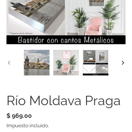
ANTERIOR
SIG
DIAPOSITIVA
DIA
Río Moldava Praga
Precio
$ 969.00
habitual
Impuesto incluido.