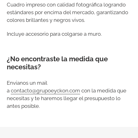
el
Cuadro impreso con calidad fotográfica logrando
producto
estándares por encima del mercado, garantizando
a
colores brillantes y negros vivos.
tu
carrito
Incluye accesorio para colgarse a muro.
de
compra
¿No encontraste la medida que
necesitas?
Envíanos un mail
a
contacto@grupoeyckon.com
con la medida que
necesitas y te haremos llegar el presupuesto lo
antes posible.