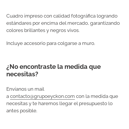
Agregando
el
Cuadro impreso con calidad fotográfica logrando
producto
estándares por encima del mercado, garantizando
a
colores brillantes y negros vivos.
tu
carrito
Incluye accesorio para colgarse a muro.
de
compra
¿No encontraste la medida que
necesitas?
Envíanos un mail
a
contacto@grupoeyckon.com
con la medida que
necesitas y te haremos llegar el presupuesto lo
antes posible.