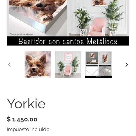
ANTERIOR
SIG
DIAPOSITIVA
DIA
Yorkie
Precio
$ 1,450.00
habitual
Impuesto incluido.